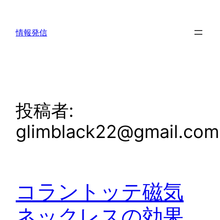
内
容
情報発信
を
ス
キ
ッ
プ
投稿者:
glimblack22@gmail.com
コラントッテ磁気
ネックレスの効果