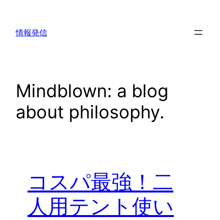
内
容
情報発信
を
ス
キ
ッ
Mindblown: a blog
プ
about philosophy.
コスパ最強！二
人用テント使い